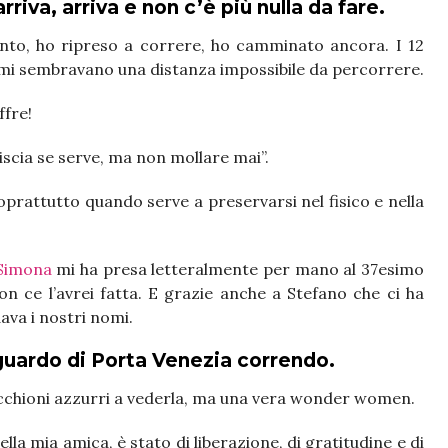
riva, arriva e non c’è più nulla da fare.
to, ho ripreso a correre, ho camminato ancora. I 12
 mi sembravano una distanza impossibile da percorrere.
ffre!
iscia se serve, ma non mollare mai”.
soprattutto quando serve a preservarsi nel fisico e nella
Simona
mi ha presa letteralmente per mano al 37esimo
non ce l’avrei fatta. E grazie anche a Stefano che ci ha
dava i nostri nomi.
guardo di Porta Venezia correndo.
occhioni azzurri a vederla, ma una vera wonder women.
della mia amica, è stato di liberazione, di gratitudine e di