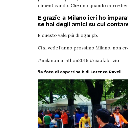
dimenticando. Che uno quando corre bene 
E grazie a Milano ieri ho impar
se hai degli amici su cui contar
E questo vale più di ogni pb.
Ci si vede l’anno prossimo Milano, non cre
#milanomarathon2016 #ciaofabrizio
*la foto di copertina è di Lorenzo Ravelli