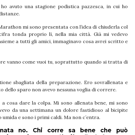
e ho avuto una stagione podistica pazzesca, in cui ho
 distanze.
 Marathon mi sono presentata con l’idea di chiuderla col
fra tonda proprio lì, nella mia città. Già mi vedevo
nsieme a tutti gli amici, immaginavo cosa avrei scritto e
e vanno come vuoi tu, soprattutto quando si tratta di
ione sbagliata della preparazione. Ero sovrallenata e
to dello sparo non avevo nessuna voglia di correre.
 o a cosa dare la colpa. Mi sono allenata bene, mi sono
vevo da una settimana un dolore fastidioso al bicipite
o umida e sono i primi caldi. Ma non c’entra.
rnata no. Chi corre sa bene che può