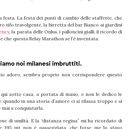
esta. La festa dei punti di cambio delle staffette, che
o tifo travolgente, la birretta del bar Bianco ai giardini
ency
, la parata delle Onlus, i palloncini gialli, il ricordo di
, e che questa Relay Marathon se l’è inventata.
iamo noi milanesi imbruttiti.
e io adoro, sembra proprio non corrispondere questo
 qui sotto casa, a portata di mano, e non le dedico le
quando in una storia d’amore ci si rilassa troppo e si
 mai a conquistarla.
one di umiltà. E la “distanza regina” mi ha ricordato di
 e 195 mt non è passeggiata, che forse me lo stavo