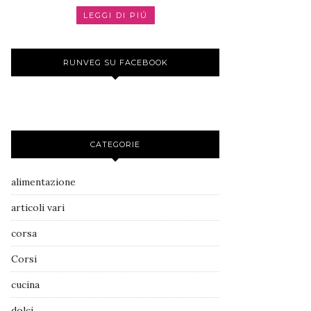
LEGGI DI PIÚ
RUNVEG SU FACEBOOK
CATEGORIE
alimentazione
articoli vari
corsa
Corsi
cucina
dolci