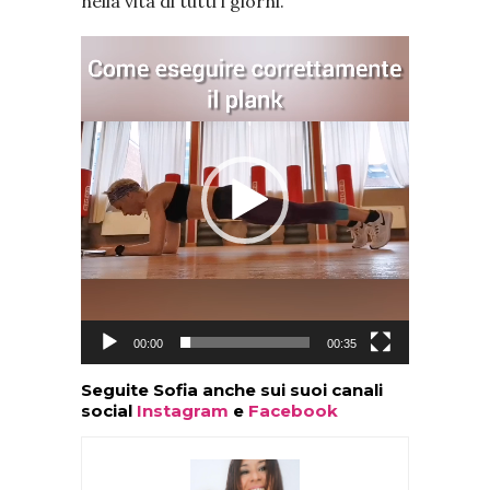
nella vita di tutti i giorni.
Video
Player
00:00
00:35
Seguite Sofia anche sui suoi canali
social
Instagram
e
Facebook