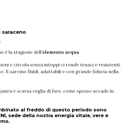
no saraceno
o
o è la stagione dell’
elemento acqua
.
oni e circola senza intoppi ci rende tenaci e resistenti,
se. E saremo fluidi, adattabili e con grande fiducia nella
aura e scarsa voglia di fare, come spesso accade in
ombinato al freddo di questo periodo sono
NI
,
sede della nostra energia vitale
, vere e
smo.