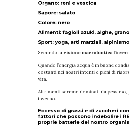
Organo: reni e vescica
Sapore: salato
Colore: nero
Alimenti: fagioli azuki, alghe, gra
Sport: yoga, arti marziali, alpinism
Secondo la
visione macrobiotica
l’invern
Quando l’energia acqua è in buone condizi
costanti nei nostri intenti e pieni di risor
vita.
Altrimenti saremo dominati da pessimo, p
inverno.
Eccesso di grassi e di zuccheri c
fattori che possono indebolire i
RE
proprie
batterie
del nostro organi