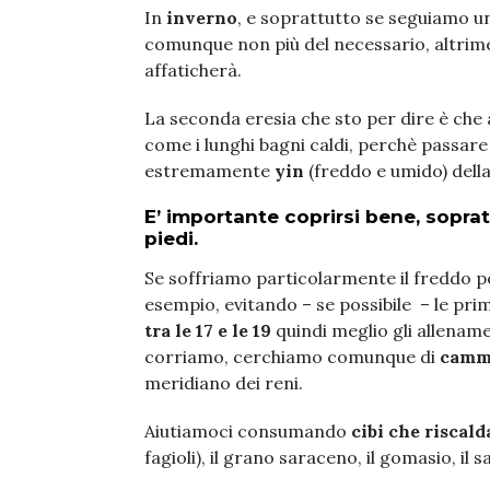
In
inverno
, e soprattutto se seguiamo u
comunque non più del necessario, altrime
affaticherà.
La seconda eresia che sto per dire è che
come i lunghi bagni caldi, perchè passare
estremamente
yin
(freddo e umido) della 
E’ importante coprirsi bene, sopra
piedi.
Se soffriamo particolarmente il freddo 
esempio, evitando – se possibile – le prim
tra le 17 e le 19
quindi meglio gli allename
corriamo, cerchiamo comunque di
camm
meridiano dei reni.
Aiutiamoci consumando
cibi che riscal
fagioli), il grano saraceno, il gomasio, il s