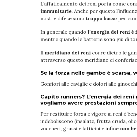
L’affaticamento dei reni porta come co
immunitarie
. Anche per questo l’influen
nostre difese sono
troppo basse
per cont
In generale quando
l’energia dei reni è 
mentre quando le batterie sono giù di ton
Il
meridiano dei reni
corre dietro le gam
attraverso questo meridiano ci conferisce
Se la forza nelle gambe è scarsa, v
Gonfiori alle caviglie e dolori alle gino
Capito runners? L’energia dei ren
vogliamo avere prestazioni sempre
Per restituire forza e vigore ai reni è be
indeboliscono (insalate, frutta cruda, olio
zuccheri, grassi e latticini e infine
non be