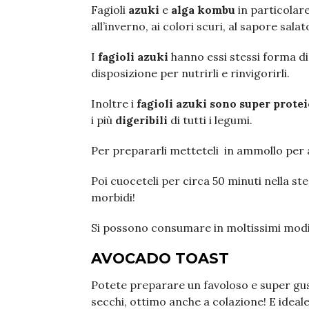
Fagioli
azuki
e
alga kombu
in particolare
all’inverno, ai colori scuri, al sapore salat
I
fagioli azuki
hanno essi stessi forma di
disposizione per nutrirli e rinvigorirli.
Inoltre i
fagioli azuki sono super protei
i più
digeribili
di tutti i legumi.
Per prepararli metteteli in ammollo per
Poi cuoceteli per circa 50 minuti nella s
morbidi!
Si possono consumare in moltissimi modi.
AVOCADO TOAST
Potete preparare un favoloso e super gu
secchi, ottimo anche a colazione! E idea