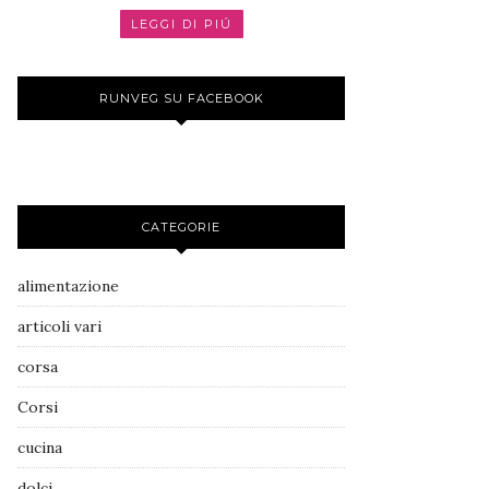
LEGGI DI PIÚ
RUNVEG SU FACEBOOK
CATEGORIE
alimentazione
articoli vari
corsa
Corsi
cucina
dolci