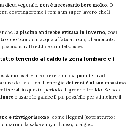
na dieta vegetale,
non è necessario bere molto
. O
nti costringeremo i reni a un super lavoro che li
 anche
la piscina andrebbe evitata in inverno
, così
 troppo tempo in acqua affatica i reni, e l’ambiente
piscina ci raffredda e ci indebolisce.
ttutto tenendo al caldo la zona lombare e i
possiamo uscire a correre con una
panciera
ad
e ore del mattino. L’
energia dei reni è al suo massimo
nti serali in questo periodo di grande freddo. Se non
inare
e usare le gambe il più possibile per stimolare il
dano e rinvigoriscono
, come i legumi (soprattutto i
ale marino, la salsa shoyu, il miso, le alghe.