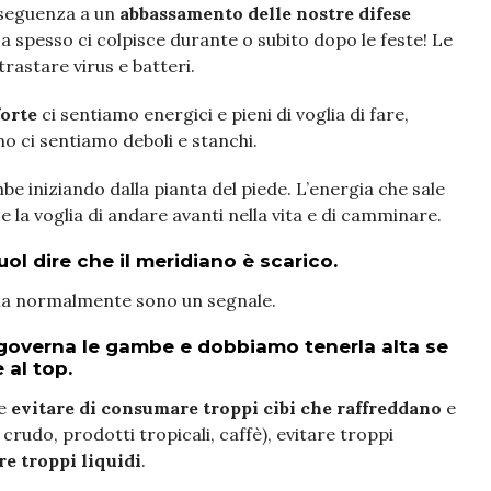
nseguenza a un
abbassamento delle nostre difese
za spesso ci colpisce durante o subito dopo le feste! Le
rastare virus e batteri.
forte
ci sentiamo energici e pieni di voglia di fare,
o ci sentiamo deboli e stanchi.
be iniziando dalla pianta del piede. L’energia che sale
 la voglia di andare avanti nella vita e di camminare.
uol dire che il meridiano è scarico.
cchia normalmente sono un segnale.
i governa le gambe e dobbiamo tenerla alta se
 al top.
ne
evitare di consumare troppi cibi che raffreddano
e
 crudo, prodotti tropicali, caffè), evitare troppi
re troppi liquidi
.