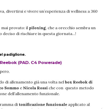
va, divertirsi e vivere un’esperienza di wellness a 360
o mai provato: il
piloxing
, che a orecchio sembra un
io deciso di rischiare in questa giornata…!
el padiglione.
i Reebok (PAD. C4 Powerade)
spero.
o di allenamento già una volta nel
box Reebok di
zo Sommo
e
Nicola Rossi
che con questo metodo
one dell’allenamento funzionale.
gramma di
tonificazione funzionale
applicato al