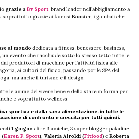
io
grazie a
Bv Sport
, brand leader nell’abbigliamento a
 soprattutto grazie ai famosi
Booster
, i gambali che
sse al mondo
dedicata a fitness, benessere, business,
, un evento che racchiude sotto lo stesso tetto tutte le
: dai produttori di macchine per l’attività fisica alle
egoria, ai cultori del fisico, passando per le SPA del
 yoga, ma anche il turismo e il design.
tte le anime del vivere bene e dello stare in forma per
anche e soprattutto wellness.
ica sportiva e dalla sana alimentazione, in tutte le
casione di confronto e crescita per tutti quindi.
erdì 1 giugno
altre 3 amiche, 3 super blogger paladine
 (
Karen P. Sport
)
,
Valeria Airoldi (
Fitfood
)
e
Roberta