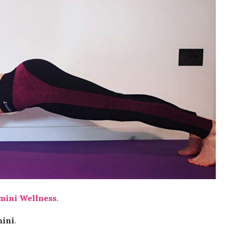
mini Wellness
.
ini
.