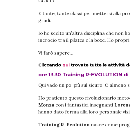
GORun.
E tante, tante classi per mettersi alla pro
gradi.
Io ho scelto un’altra disciplina che non h
incrocio tra il pilates e la boxe. Ho propr
Vi farò sapere…
Cliccando
qui
trovate tutte le attività d
ore 13.30 Training R-EVOLUTION d
Qui vado un po’ più sul sicuro. O almeno 
Ho praticato questo rivoluzionario metod
Monza
con i fantastici insegnanti
Loren
hanno dato forma alla loro personale visi
Training R-Evolution
nasce come pro