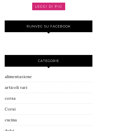
LEGGI DI PIÚ
RUNVEG SU FACEBOOK
CATEGORIE
alimentazione
articoli vari
corsa
Corsi
cucina
dolci