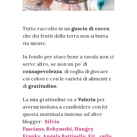
Tutto raccolto in un
guscio di cocco
,
che dei frutti della terra non si butta
via niente.
In fondo per stare bene a tavola non ci
serve altro, se non un po’ di
consapevolezza
, di voglia di giocare
coi colori e con le varietà di alimenti e
di
gratitudine
.
La mia gratitudine va a
Valeria
per
avermi invitata a condividere con lei
questa mattinata insieme ad altre
blogger:
Silvia
Fascians
,
Robysushi
,
Hungry
Franky
,
Angela Battisello
,
Fit_cello
,