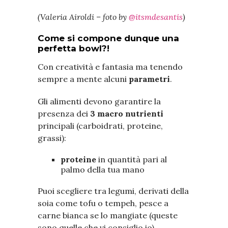
(Valeria Airoldi – foto by
@itsmdesantis
)
Come si compone dunque una
perfetta bowl?!
Con creatività e fantasia ma tenendo
sempre a mente alcuni
parametri
.
Gli alimenti devono garantire la
presenza dei
3 macro nutrienti
principali (carboidrati, proteine,
grassi):
proteine
in quantità pari al
palmo della tua mano
Puoi scegliere tra legumi, derivati della
soia come tofu o tempeh, pesce a
carne bianca se lo mangiate (queste
sono quelle che vi consiglio io)