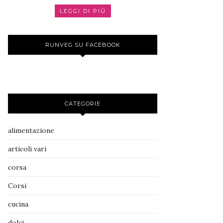
LEGGI DI PIÚ
RUNVEG SU FACEBOOK
CATEGORIE
alimentazione
articoli vari
corsa
Corsi
cucina
dolci