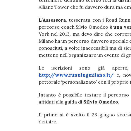
settembre dell’anno scorso feci la dista
Allianz Tower che fu davvero dura ma em
L’Assessora
, tesserata con i Road Runn
percorso coach Silvio Omodeo
è una ve
York nel 2013, ma devo dire che correr
Milano ha un percorso davvero speciale e
conosciuti, a volte inaccessibili ma di si
mettono nell’organizzare un evento di gran
Le iscrizioni sono già aperte, 
http://www.runningmilano.it/
e, novi
pettorale ‘personalizzato’ con il proprio
Intanto è possibile testare il percorso
affidati alla guida di
Silvio Omodeo
.
Il primo si è svolto il 23 giugno sco
definire.