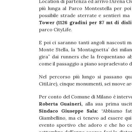
Location di partenza ed arrivo l’Arena Civ
più lunga al Parco Montestella per po
possibile strade sterrate e sentieri ma 
Tower (1126 gradini per 87 mt di disl
parco CityLife.
E poi ci saranno tanti angoli nascosti m
Monte Stella, la ‘Montagnetta’ dei milan
gira” dai runners che la frequentano abi
come il passaggio a piano sopraelevato d
Nel percorso più lungo si passano quat
CitiLire), cinque monumenti, sei nuove are
Per conto del Comune di Milano è interv
Roberta Guaineri,
alla sua prima uscit
Sindaco Giuseppe Sala:
“Abbiamo fatt
Giambellino, ma ci tenevo ad essere qu
evento sportivo che adoro e che ho cor