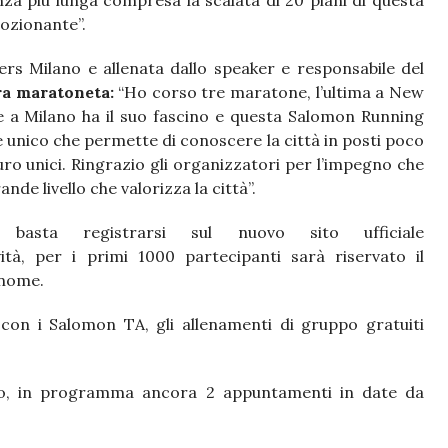
nza più lunga compresa la scalata di 20 piani di questa
ozionante”.
ers Milano e allenata dallo speaker e responsabile del
ra maratoneta:
“Ho corso tre maratone, l’ultima a New
e a Milano ha il suo fascino e questa Salomon Running
 unico che permette di conoscere la città in posti poco
curo unici. Ringrazio gli organizzatori per l’impegno che
de livello che valorizza la città”.
basta registrarsi sul nuovo sito ufficiale
tà, per i primi 1000 partecipanti sarà riservato il
 nome.
 con i Salomon TA, gli allenamenti di gruppo gratuiti
rso, in programma ancora 2 appuntamenti in date da