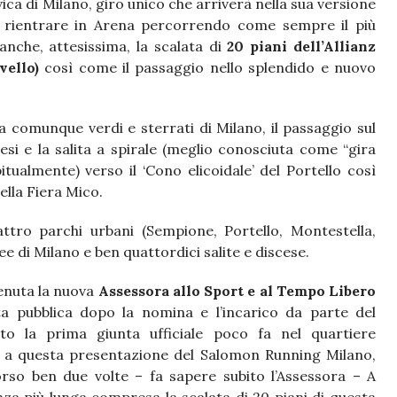
ica di Milano, giro unico che arriverà nella sua versione
i rientrare in Arena percorrendo come sempre il più
anche, attesissima, la scalata di
20 piani dell’Allianz
ivello)
così come il passaggio nello splendido e nuovo
a comunque verdi e sterrati di Milano, il passaggio sul
esi e la salita a spirale (meglio conosciuta come “gira
tualmente) verso il ‘Cono elicoidale’ del Portello così
ella Fiera Mico.
tro parchi urbani (Sempione, Portello, Montestella,
e di Milano e ben quattordici salite e discese.
enuta la nuova
Assessora allo Sport e al Tempo Libero
a pubblica dopo la nomina e l’incarico da parte del
o la prima giunta ufficiale poco fa nel quartiere
i a questa presentazione del Salomon Running Milano,
so ben due volte – fa sapere subito l’Assessora – A