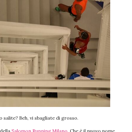
salite? Beh, vi sbagliate di grosso.
della
Salomon Running Milano
. Che è il nuovo nome