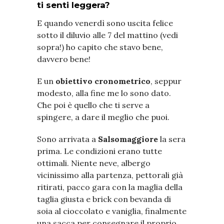
ti senti leggera?
E quando venerdì sono uscita felice
sotto il diluvio alle 7 del mattino (vedi
sopra!) ho capito che stavo bene,
davvero bene!
E un
obiettivo cronometrico
, seppur
modesto, alla fine me lo sono dato.
Che poi è quello che ti serve a
spingere, a dare il meglio che puoi.
Sono arrivata a
Salsomaggiore
la sera
prima. Le condizioni erano tutte
ottimali. Niente neve, albergo
vicinissimo alla partenza, pettorali già
ritirati, pacco gara con la maglia della
taglia giusta e brick con bevanda di
soia al cioccolato e vaniglia, finalmente
una sacca per consegnare il proprio