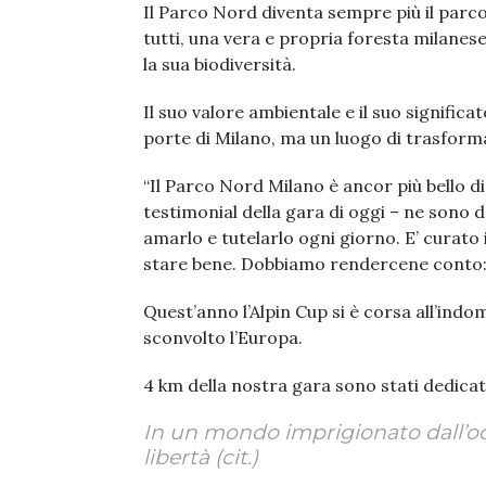
Il Parco Nord diventa sempre più il parc
tutti, una vera e propria foresta milanese co
la sua biodiversità.
Il suo valore ambientale e il suo signific
porte di Milano, ma un luogo di trasforma
“Il Parco Nord Milano è ancor più bello d
testimonial della gara di oggi – ne sono
amarlo e tutelarlo ogni giorno. E’ curato 
stare bene. Dobbiamo rendercene conto: è
Quest’anno l’Alpin Cup si è corsa all’indo
sconvolto l’Europa.
4 km della nostra gara sono stati dedicati
In un mondo imprigionato dall’o
libertà (cit.)