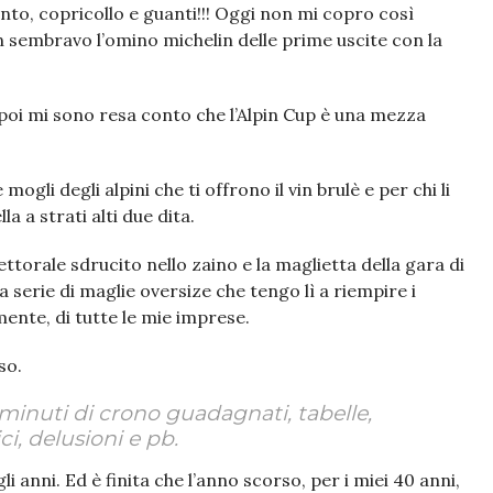
to, copricollo e guanti!!! Oggi non mi copro così
embravo l’omino michelin delle prime uscite con la
 poi mi sono resa conto che l’Alpin Cup è una mezza
mogli degli alpini che ti offrono il vin brulè e per chi li
la a strati alti due dita.
ettorale sdrucito nello zaino e la maglietta della gara di
a serie di maglie oversize che tengo lì a riempire i
mente, di tutte le mie imprese.
so.
minuti di crono guadagnati, tabelle,
i, delusioni e pb.
i anni. Ed è finita che l’anno scorso, per i miei 40 anni,