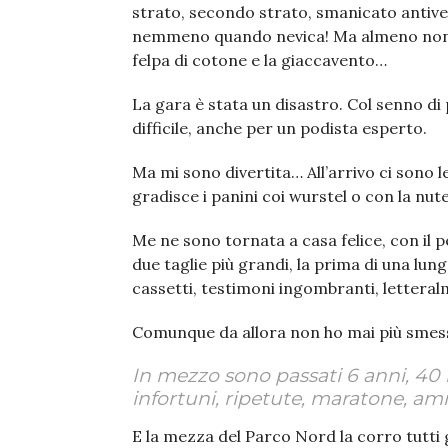
strato, secondo strato, smanicato antiven
nemmeno quando nevica! Ma almeno non s
felpa di cotone e la giaccavento…
La gara è stata un disastro. Col senno di
difficile, anche per un podista esperto.
Ma mi sono divertita… All’arrivo ci sono le 
gradisce i panini coi wurstel o con la nutel
Me ne sono tornata a casa felice, con il p
due taglie più grandi, la prima di una lung
cassetti, testimoni ingombranti, letteral
Comunque da allora non ho mai più smes
In mezzo sono passati 6 anni, 40 
infortuni, ripetute, maratone, amic
E la mezza del Parco Nord la corro tutti gl