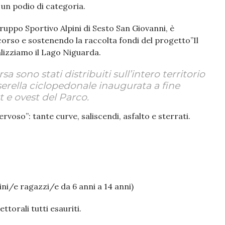
 un podio di categoria.
ruppo Sportivo Alpini di Sesto San Giovanni, è
rso e sostenendo la raccolta fondi del progetto”Il
izziamo il Lago Niguarda.
sa sono stati distribuiti sull’intero territorio
serella ciclopedonale inaugurata a fine
 e ovest del Parco.
voso”: tante curve, saliscendi, asfalto e sterrati.
ni/e ragazzi/e da 6 anni a 14 anni)
orali tutti esauriti.