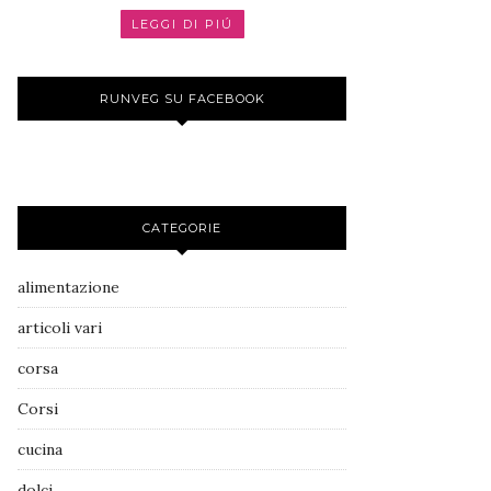
LEGGI DI PIÚ
RUNVEG SU FACEBOOK
CATEGORIE
alimentazione
articoli vari
corsa
Corsi
cucina
dolci