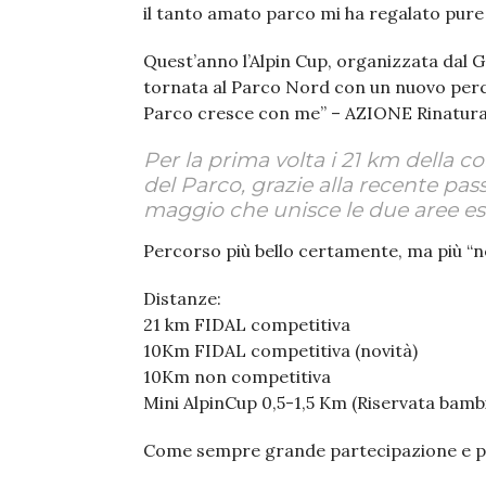
il tanto amato parco mi ha regalato pure
Quest’anno l’Alpin Cup, organizzata dal G
tornata al Parco Nord con un nuovo perco
Parco cresce con me” – AZIONE Rinatural
Per la prima volta i 21 km della cor
del Parco, grazie alla recente pas
maggio che unisce le due aree est
Percorso più bello certamente, ma più “ner
Distanze:
21 km FIDAL competitiva
10Km FIDAL competitiva (novità)
10Km non competitiva
Mini AlpinCup 0,5-1,5 Km (Riservata bambi
Come sempre grande partecipazione e pett