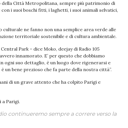
o della Città Metropolitana, sempre più patrimonio di
n i suoi boschi fitti, i laghetti, i suoi animali selvatici,
ato culturale ne fanno non una semplice area verde alle
zione territoriale sostenibile e di cultura ambientale.
i Central Park – dice Moko, deejay di Radio 105
 davvero innamorato. E’ per questo che dobbiamo
in ogni suo dettaglio, è un luogo dove rigenerarsi e
 un bene prezioso che fa parte della nostra città”.
mani di un grave attento che ha colpito Parigi e
 a Parigi.
dio continueremo sempre a correre verso la